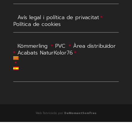
Avís legal i política de privacitat
Política de cookies
Kömmerling
PVC
Àrea distribuïdor
Acabats NaturKolor76
Web fabricada por
DeMomentSomTres