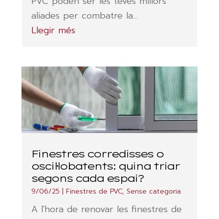
PVC poden ser les teves millors
aliades per combatre la...
Llegir més
Finestres corredisses o
oscil·lobatents: quina triar
segons cada espai?
9/06/25
|
Finestres de PVC
,
Sense categoria
A l'hora de renovar les finestres de