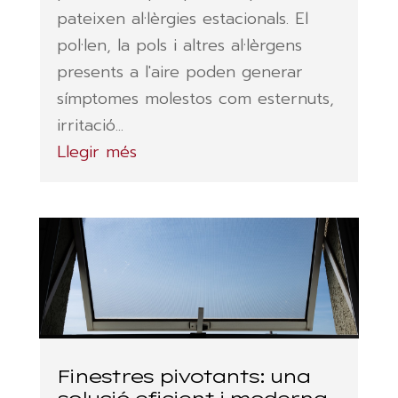
pateixen al·lèrgies estacionals. El
pol·len, la pols i altres al·lèrgens
presents a l'aire poden generar
símptomes molestos com esternuts,
irritació...
Llegir més
Finestres pivotants: una
solució eficient i moderna