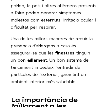
pol·len, la pols i altres al·lèrgens presents
a l’aire poden generar símptomes
molestos com esternuts, irritació ocular i
dificultat per respirar.
Una de les millors maneres de reduir la
presència d’al·lèrgens a casa és
assegurar-se que les
finestres
tinguin
un bon
aïllament
. Un bon sistema de
tancament impedeix lʻentrada de
partícules de lʻexterior, garantint un
ambient interior més saludable.
La importància de
l’aïllament a les