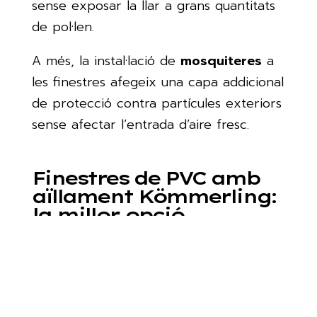
sense exposar la llar a grans quantitats
de pol·len.
A més, la instal·lació de
mosquiteres
a
les finestres afegeix una capa addicional
de protecció contra partícules exteriors
sense afectar l’entrada d’aire fresc.
Finestres de PVC amb
aïllament Kömmerling:
la millor opció
A
Vecesam
treballem amb perfils de
Kömmerling
, un fabricant líder en
finestres de PVC
d’alta qualitat. Gràcies
a la tecnologia avançada, aquestes