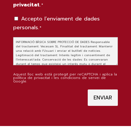
privacitat
.
de
*
privacitat
Accepto l'enviament de dades
Enviament
*
personals.
legal
*
*
Aquest lloc web està protegit per reCAPTCHA i aplica la
política de privacitat i les condicions de servei de
Google.