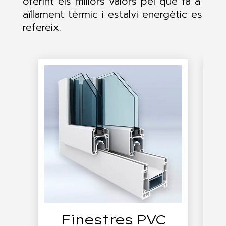
oferint els millors valors pel que fa a
aïllament tèrmic i estalvi energètic es
refereix.
Finestres PVC