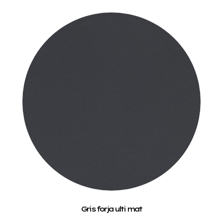
Gris forja ulti mat