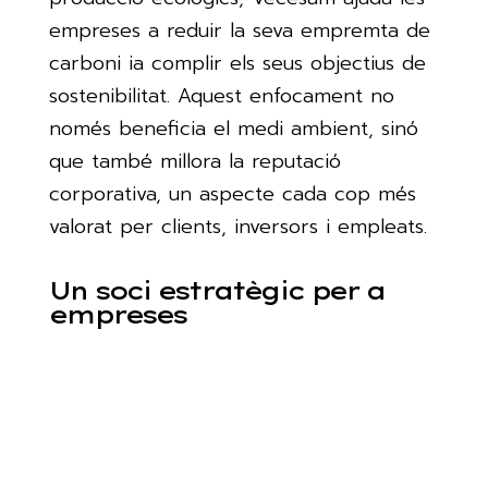
empreses a reduir la seva empremta de
carboni ia complir els seus objectius de
sostenibilitat. Aquest enfocament no
només beneficia el medi ambient, sinó
que també millora la reputació
corporativa, un aspecte cada cop més
valorat per clients, inversors i empleats.
Un soci estratègic per a
empreses
Les solucions de PVC de Vecesam
representen més que una simple elecció
de materials; són una declaració
d’innovació, sostenibilitat i visió de futur.